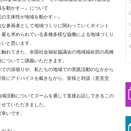
域を動かす～』について
1
民の主体性が地域を動かす～』
1
的な参画者として地域づくりに関わっていくポイント
」最も求められている多種多様な協働による地域づくり
2
たいと思います。
3
に触れてきた、全国社会福祉協議会の地域福祉部の高橋
動についてご講義いただきます。
いての深堀りや、私たちの地域での実践活動のなかから
部長にアドバイスを戴きながら、皆様と対談（意見交
地域活動についてズームを通して直接お話しできるこの
させていただきました。
ば幸いです。
ください。