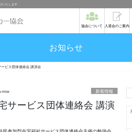
けいたします
協会について
入退会のご案内
お知らせ
ービス団体連絡会 講演会
新着情報
a-msw
住民参加型在宅福祉サービス団体連絡会主催の勉強会