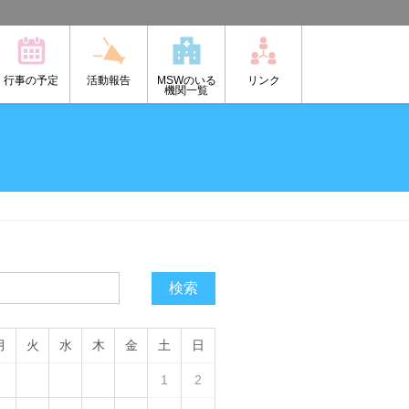
行事の予定
活動報告
MSWのいる
リンク
機関一覧
検索
月
火
水
木
金
土
日
1
2