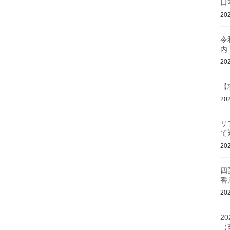
日
20
令
内
20
【
20
リ
て
20
四
香
20
2
（