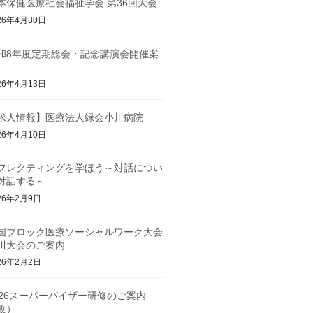
本保健医療社会福祉学会 第36回大会
26年4月30日
和8年度定期総会・記念講演会開催案
26年4月13日
求人情報】医療法人緑会小川病院
26年4月10日
フレクティングを学ぼう～対話につい
対話する～
26年2月9日
国ブロック医療ソーシャルワーク大会
川大会のご案内
26年2月2日
026スーパーバイザー研修のご案内
改）