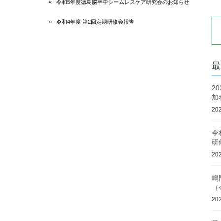
令和5年度徳島脳卒中シームレスケア研究会のお知らせ
令和4年度 第2回定期研修会報告
最
2
加
20
令
研
20
鳴
（
20